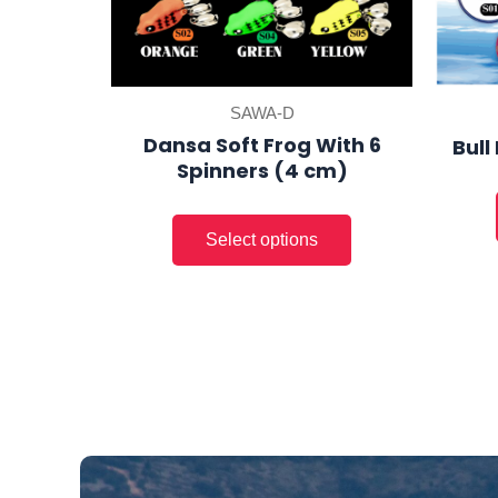
chosen
on
the
product
SAWA-D
page
Dansa Soft Frog With 6
Bull
Spinners (4 cm)