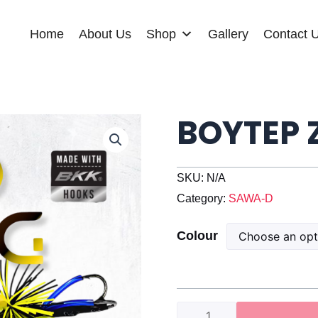
Home
About Us
Shop
Gallery
Contact 
BOYTEP 
SKU:
N/A
Category:
SAWA-D
BOYTEP
Colour
ZIO
Jump
Frog
quantity