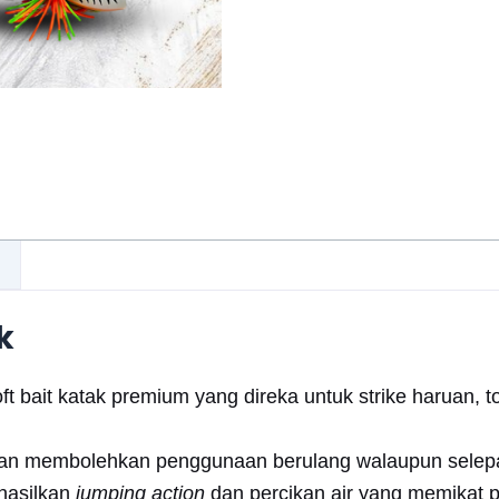
k
 bait katak premium yang direka untuk strike haruan, 
gitan membolehkan penggunaan berulang walaupun selepas
hasilkan
jumping action
dan percikan air yang memikat pe