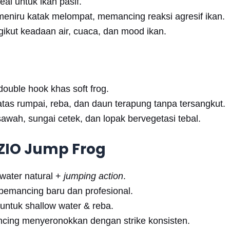
al untuk ikan pasif.
niru katak melompat, memancing reaksi agresif ikan.
gikut keadaan air, cuaca, dan mood ikan.
ouble hook khas soft frog.
atas rumpai, reba, dan daun terapung tanpa tersangkut.
 sawah, sungai cetek, dan lopak bervegetasi tebal.
ZIO Jump Frog
p water natural +
jumping action
.
 pemancing baru dan profesional.
untuk shallow water & reba.
ng menyeronokkan dengan strike konsisten.