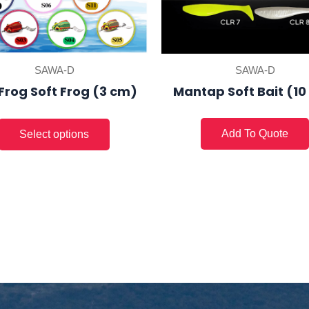
chosen
on
the
product
SAWA-D
SAWA-D
page
Mantap Soft Bait (1
 Frog Soft Frog (3 cm)