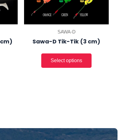
chosen
on
the
product
SAWA-D
page
0 cm)
Sawa-D Tik-Tik (3 cm)