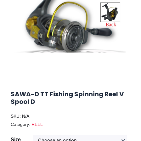
SAWA-D TT Fishing Spinning Reel V
Spool D
SKU:
N/A
Category:
REEL
SAWA-
Size