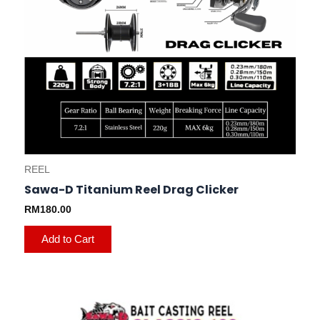
REEL
Sawa-D Titanium Reel Drag Clicker
RM
180.00
Add to Cart
This
product