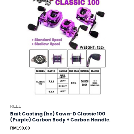
has
multiple
variants.
The
options
may
be
chosen
on
the
product
page
REEL
Bait Casting (bc) Sawa-D Classic 100
(Purple) Carbon Body + Carbon Handle.
RM
190.00