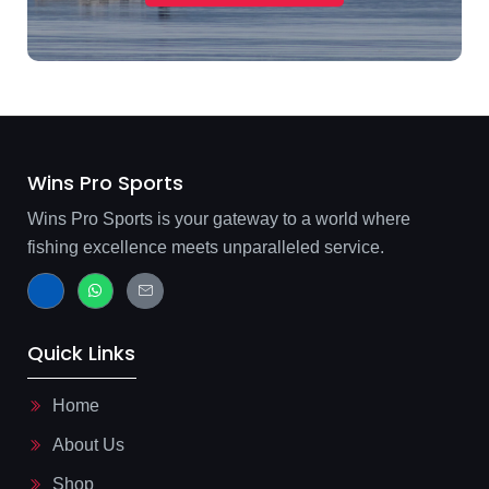
Wins Pro Sports
Wins Pro Sports is your gateway to a world where
fishing excellence meets unparalleled service.
J
W
J
k
h
k
i
a
i
-
t
-
f
s
m
Quick Links
a
a
a
c
p
i
e
p
l
b
-
Home
o
l
o
i
About Us
k
n
-
e
l
Shop