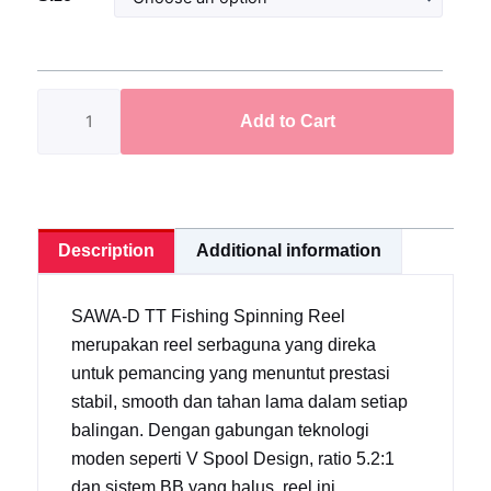
D
TT
Fishing
Spinning
Add to Cart
Reel
V
Spool
D
quantity
Description
Additional information
SAWA-D TT Fishing Spinning Reel
merupakan reel serbaguna yang direka
untuk pemancing yang menuntut prestasi
stabil, smooth dan tahan lama dalam setiap
balingan. Dengan gabungan teknologi
moden seperti V Spool Design, ratio 5.2:1
dan sistem BB yang halus, reel ini