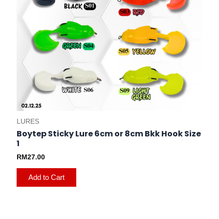
product
page
LURES
Boytep Sticky Lure 6cm or 8cm Bkk Hook Size
1
RM
27.00
Add to Cart
This