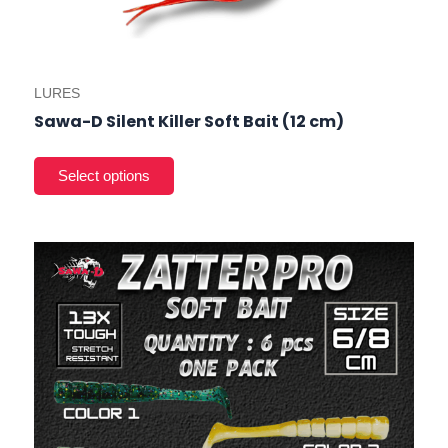
LURES
Sawa-D Silent Killer Soft Bait (12 cm)
This
product
has
multiple
variants.
The
options
may