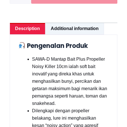
Propeller
Noisy
Killer
Soft
Description
Additional information
Bait
Fishing
Pengenalan Produk
Lure
10cm
SAWA-D Mantap Bait Plus Propeller
15.3g
Noisy Killer 10cm ialah soft bait
quantity
inovatif yang direka khas untuk
menghasilkan bunyi, percikan dan
getaran maksimum bagi menarik ikan
pemangsa seperti haruan, toman dan
snakehead.
Dilengkapi dengan propeller
belakang, lure ini menghasilkan
kesan “noisy action” yang agresif