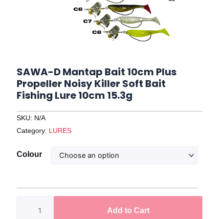
SAWA-D Mantap Bait 10cm Plus
Propeller Noisy Killer Soft Bait
Fishing Lure 10cm 15.3g
SKU:
N/A
Category:
LURES
SAWA-
Colour
D
Mantap
Bait
10cm
Add to Cart
Plus