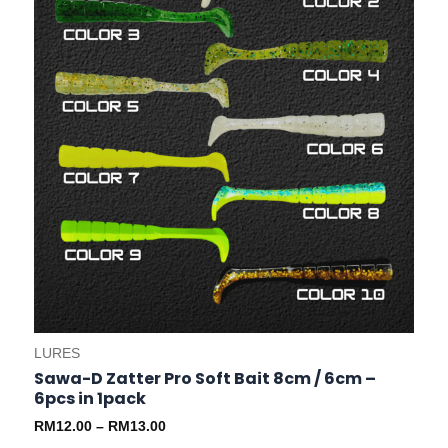
be
chosen
on
the
product
page
LURES
Sawa-D Zatter Pro Soft Bait 8cm / 6cm –
6pcs in 1pack
RM
12.00
–
RM
13.00