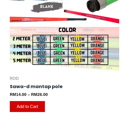
the
product
page
ROD
Sawa-d mantap pole
RM
14.00
–
RM
26.00
Add to Cart