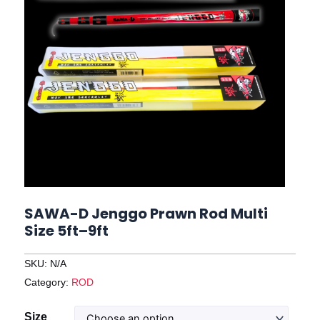
SAWA-D Jenggo Prawn Rod Multi
Size 5ft–9ft
SKU:
N/A
Category:
ROD
SAWA-
Size