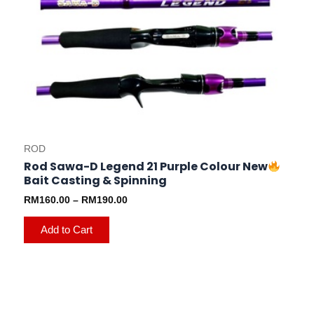
may
be
chosen
on
the
product
page
ROD
Rod Sawa-D Legend 21 Purple Colour New
Bait Casting & Spinning
RM
160.00
–
RM
190.00
Add to Cart