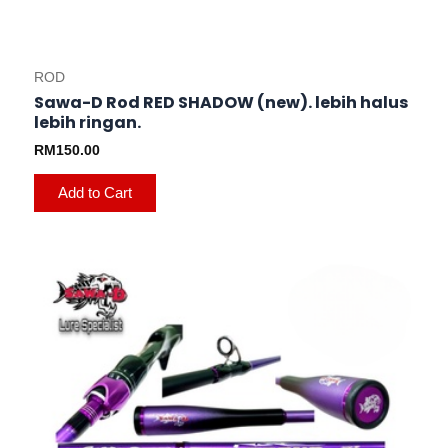
page
ROD
Sawa-D Rod RED SHADOW (new). lebih halus
lebih ringan.
RM
150.00
Add to Cart
This
product
has
multiple
variants.
The
options