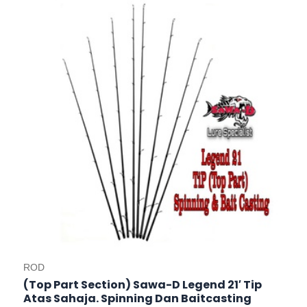
This
product
has
multiple
variants.
The
options
may
be
chosen
on
the
product
page
ROD
(Top Part Section) Sawa-D Legend 21′ Tip
Atas Sahaja. Spinning Dan Baitcasting