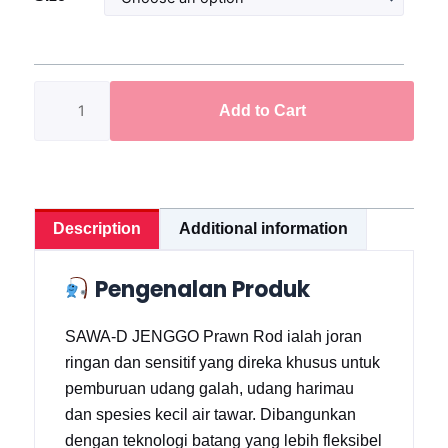
D
Jenggo
Prawn
Rod
Add to Cart
Multi
Size
5ft–
9ft
quantity
Description
Additional information
Pengenalan Produk
SAWA-D JENGGO Prawn Rod ialah joran
ringan dan sensitif yang direka khusus untuk
pemburuan udang galah, udang harimau
dan spesies kecil air tawar. Dibangunkan
dengan teknologi batang yang lebih fleksibel